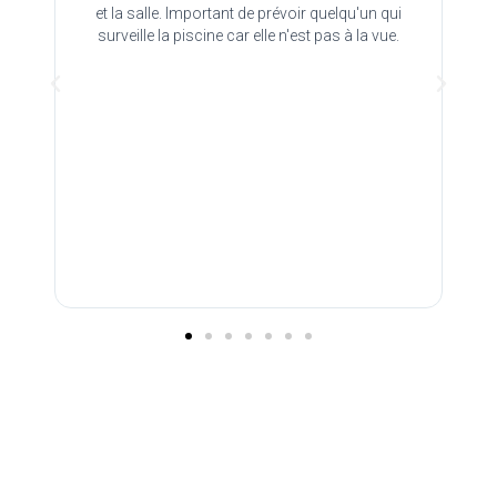
e.
et la salle. Important de prévoir quelqu'un qui
l
nt à
surveille la piscine car elle n'est pas à la vue.
ait
com
 pas